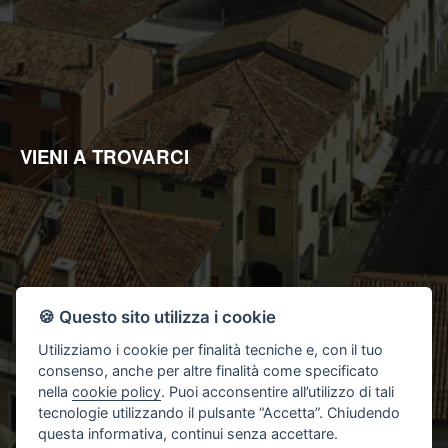
enti pubblici per informazioni richieste dagli stessi o da soggetti
all'uopo incaricati da questi ultimi per l'ottenimento di
finanziamenti pubblici;
Il Titolare del trattamento è "Studio 2L Immobiliare di Lacriola
Lucrezia".
Ai sensi dell'art.7 del suddetto D.Lgs.196/2003, Lei ha il diritto di
conoscere, in ogni momento, quali sono i Suoi dati presso la
nostra Agenzia rivolgendosi, direttamente o per il tramite di un
suo delegato, al Titolare del trattamento; ha inoltre il diritto di
farli aggiornare, integrare, rettificare o cancellare, di chiederne
VIENI A TROVARCI
il blocco e di opporsi al loro trattamento. Più precisamente, la
cancellazione e il blocco riguardano i dati trattati in violazione di
legge. Per l'integrazione occorre vantare un interesse.
L'opposizione può essere sempre esercitata nei riguardi del
materiale commerciale pubblicitario, della vendita diretta o delle
ricerche di mercato; negli altri casi, l'opposizione presuppone
un motivo legittimo.
🍪 Questo sito utilizza i cookie
Utilizziamo i cookie per finalità tecniche e, con il tuo
consenso, anche per altre finalità come specificato
nella
cookie policy
. Puoi acconsentire all’utilizzo di tali
tecnologie utilizzando il pulsante “Accetta”. Chiudendo
questa informativa, continui senza accettare.