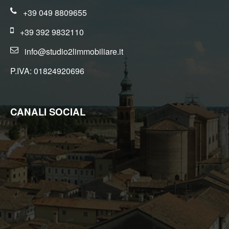
conservazione delle informazioni previsto dall'art. 3 comma 2,
del D.Lgs. n. 56/2004 ed adottato con D.M. n. 143/2006;
+39 049 8809655
Il trattamento sarà effettuato mediante elaborazione ed
archiviazione in forma cartacea e con l'ausilio di strumenti
+39 392 9832110
elettronici, strettamente necessari per fornirLe il servizio
richiesto, ed inseriti in una banca dati collocata all'interno della
info@studio2limmobiliare.it
nostra struttura, il trattamento può comportare le operazioni
previste dall'art. 4, comma 1, letta) del D.Lgs. n. 196/2003
(raccolta, registrazione, organizzazione, conservazione,
P.IVA: 01824920696
elaborazione, modificazione, selezione, estrazione, confronto,
utilizzo, interconnessione, blocco, distruzione dei dati,
cancellazione, ecc.);
Nell'ambito del trattamento i dati vengono a conoscenza dei
dipendenti dell'Agenzia e/o dei collaboratori: esterni incaricati
CANALI SOCIAL
dalla nostra Agenzia di espletare, nel rispetto della normativa
sulla privacy, accertamenti presso i pubblici registri
(Conservatoria dei Registri Immobiliari, Catasto, ecc.) ;
I dati potranno essere comunicati a soggetti iscritti all'albo dei
commercialisti e dei revisori contabili ed a consulenti del lavoro,
nonché ad istituti bancari e finanziari o altri soggetti dei quali
l'Agenzia si serve ed ai quali il trasferimento dei dati risulti
necessario per l'adempimento degli obblighi amministrativi,
contabili e gestionali legati all'ordinario svolgimento della nostra
attività economica e per lo svolgimento dell'attività della nostra
Agenzia in relazione all'assolvimento, da parte nostra, delle
obbligazioni contrattuali assunte nei Suoi confronti;
I dati potranno essere comunicati, ove necessario, a Agenzie
di recupero crediti e soggetti iscritti nell'albo degli avvocati o a