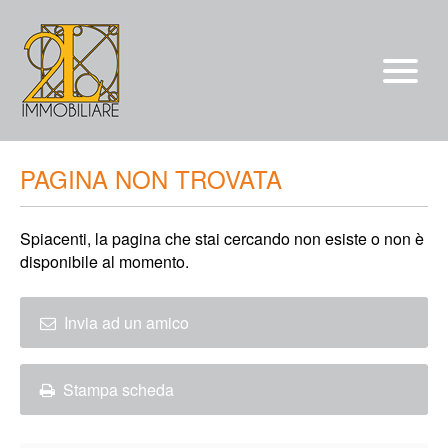
Vendite
PAGINA NON TROVATA
Affitti
Spiacenti, la pagina che stai cercando non esiste o non è
chi siamo
disponibile al momento.
Servizi
*/?>
Invia ad un amico
Contatti
Stampa scheda