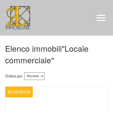
Vendite
Elenco immobili"Locale
Affitti
commerciale"
chi siamo
Servizi
Ordina per:
*/?>
Contatti
IN VENDITA