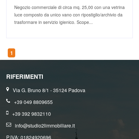
Negozio commerciale di circa mq. 25,00 con una vetrina
luce composto da unico vano con ripostiglio/archivio da
trasformare in servizio igienico. Scope...
1
RIFERIMENTI
Via G. Bruno 8/1 - 35124 Padova
+39 049 8809655
+39 392 9832110
info@studio2limmobiliare.it
P.IVA: 01824920696