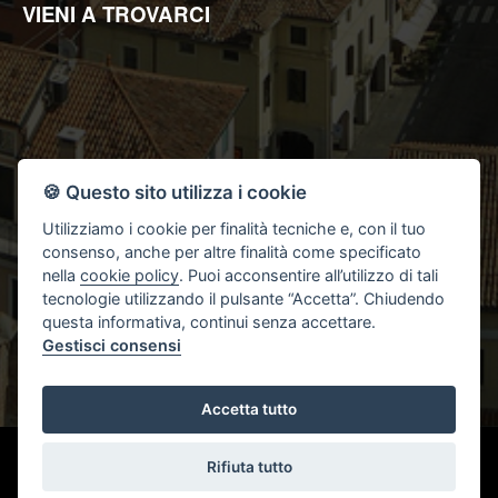
VIENI A TROVARCI
🍪 Questo sito utilizza i cookie
Utilizziamo i cookie per finalità tecniche e, con il tuo
consenso, anche per altre finalità come specificato
nella
cookie policy
. Puoi acconsentire all’utilizzo di tali
tecnologie utilizzando il pulsante “Accetta”. Chiudendo
questa informativa, continui senza accettare.
Gestisci consensi
Accetta tutto
CREATED BY
SSD
- POWERED BY
AGIM
Rifiuta tutto
-
Gestisci Cookie Policy