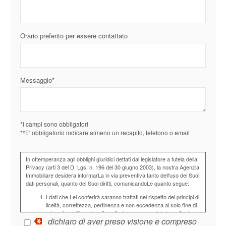
Orario preferito per essere contattato
Messaggio*
*I campi sono obbligatori
**E' obbligatorio indicare almeno un recapito, telefono o email
In ottemperanza agli obblighi giuridici dettati dal legislatore a tutela della
Privacy (arti 3 del D. Lgs. n. 196 del 30 giugno 2003), la nostra Agenzia
Immobiliare desidera informarLa in via preventiva tanto dell'uso dei Suoi
dati personali, quanto dei Suoi diritti, comunicandoLe quanto segue:
I dati che Lei conferirà saranno trattati nel rispetto dei principi di
liceità, correttezza, pertinenza e non eccedenza al solo fine di
adempiere all'incarico di mediazione per acquisto/ vendita /
dichiaro di aver preso visione e compreso
locazione relativo all'immobile di Suo interesse; in ogni caso