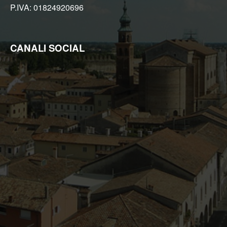
P.IVA: 01824920696
nostra Agenzia rivolgendosi, direttamente o per il tramite di un
suo delegato, al Titolare del trattamento; ha inoltre il diritto di
farli aggiornare, integrare, rettificare o cancellare, di chiederne
il blocco e di opporsi al loro trattamento. Più precisamente, la
cancellazione e il blocco riguardano i dati trattati in violazione di
CANALI SOCIAL
legge. Per l'integrazione occorre vantare un interesse.
L'opposizione può essere sempre esercitata nei riguardi del
materiale commerciale pubblicitario, della vendita diretta o delle
ricerche di mercato; negli altri casi, l'opposizione presuppone
un motivo legittimo.