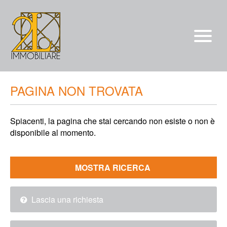
Vendite
PAGINA NON TROVATA
Affitti
Spiacenti, la pagina che stai cercando non esiste o non è
chi siamo
disponibile al momento.
Servizi
*/?>
Contatti
Lascia una richiesta