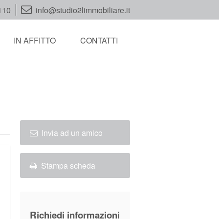
110
info@studio2limmobiliare.it
IN AFFITTO
CONTATTI
Invia ad un amico
Stampa scheda
Richiedi informazioni