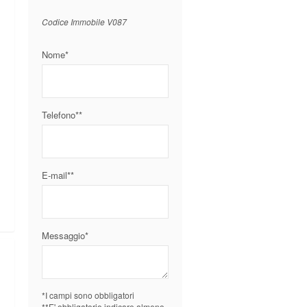
Codice Immobile V087
Nome*
Telefono**
E-mail**
Messaggio*
*I campi sono obbligatori
**E' obbligatorio indicare almeno