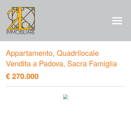
Vendite
Appartamento, Quadrilocale
Affitti
Vendita a Padova, Sacra Famiglia
chi siamo
€ 270.000
Servizi
*/?>
Contatti