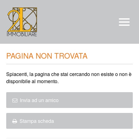
Vendite
PAGINA NON TROVATA
Affitti
Spiacenti, la pagina che stai cercando non esiste o non è
chi siamo
disponibile al momento.
Servizi
*/?>
Invia ad un amico
Contatti
Stampa scheda