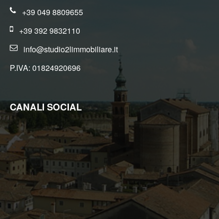
conservazione delle informazioni previsto dall'art. 3 comma 2,
del D.Lgs. n. 56/2004 ed adottato con D.M. n. 143/2006;
+39 049 8809655
Il trattamento sarà effettuato mediante elaborazione ed
archiviazione in forma cartacea e con l'ausilio di strumenti
+39 392 9832110
elettronici, strettamente necessari per fornirLe il servizio
richiesto, ed inseriti in una banca dati collocata all'interno della
info@studio2limmobiliare.it
nostra struttura, il trattamento può comportare le operazioni
previste dall'art. 4, comma 1, letta) del D.Lgs. n. 196/2003
(raccolta, registrazione, organizzazione, conservazione,
P.IVA: 01824920696
elaborazione, modificazione, selezione, estrazione, confronto,
utilizzo, interconnessione, blocco, distruzione dei dati,
cancellazione, ecc.);
Nell'ambito del trattamento i dati vengono a conoscenza dei
dipendenti dell'Agenzia e/o dei collaboratori: esterni incaricati
CANALI SOCIAL
dalla nostra Agenzia di espletare, nel rispetto della normativa
sulla privacy, accertamenti presso i pubblici registri
(Conservatoria dei Registri Immobiliari, Catasto, ecc.) ;
I dati potranno essere comunicati a soggetti iscritti all'albo dei
commercialisti e dei revisori contabili ed a consulenti del lavoro,
nonché ad istituti bancari e finanziari o altri soggetti dei quali
l'Agenzia si serve ed ai quali il trasferimento dei dati risulti
necessario per l'adempimento degli obblighi amministrativi,
contabili e gestionali legati all'ordinario svolgimento della nostra
attività economica e per lo svolgimento dell'attività della nostra
Agenzia in relazione all'assolvimento, da parte nostra, delle
obbligazioni contrattuali assunte nei Suoi confronti;
I dati potranno essere comunicati, ove necessario, a Agenzie
di recupero crediti e soggetti iscritti nell'albo degli avvocati o a