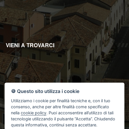
enti pubblici per informazioni richieste dagli stessi o da soggetti
all'uopo incaricati da questi ultimi per l'ottenimento di
finanziamenti pubblici;
Il Titolare del trattamento è "Studio 2L Immobiliare di Lacriola
Lucrezia".
Ai sensi dell'art.7 del suddetto D.Lgs.196/2003, Lei ha il diritto di
conoscere, in ogni momento, quali sono i Suoi dati presso la
nostra Agenzia rivolgendosi, direttamente o per il tramite di un
suo delegato, al Titolare del trattamento; ha inoltre il diritto di
farli aggiornare, integrare, rettificare o cancellare, di chiederne
VIENI A TROVARCI
il blocco e di opporsi al loro trattamento. Più precisamente, la
cancellazione e il blocco riguardano i dati trattati in violazione di
legge. Per l'integrazione occorre vantare un interesse.
L'opposizione può essere sempre esercitata nei riguardi del
materiale commerciale pubblicitario, della vendita diretta o delle
ricerche di mercato; negli altri casi, l'opposizione presuppone
un motivo legittimo.
🍪 Questo sito utilizza i cookie
Utilizziamo i cookie per finalità tecniche e, con il tuo
consenso, anche per altre finalità come specificato
nella
cookie policy
. Puoi acconsentire all’utilizzo di tali
tecnologie utilizzando il pulsante “Accetta”. Chiudendo
questa informativa, continui senza accettare.