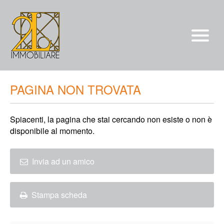
Vendite
PAGINA NON TROVATA
Affitti
Spiacenti, la pagina che stai cercando non esiste o non è
chi siamo
disponibile al momento.
Servizi
*/?>
Invia ad un amico
Contatti
Stampa scheda