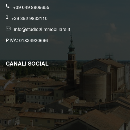
conservazione delle informazioni previsto dall'art. 3 comma 2,
del D.Lgs. n. 56/2004 ed adottato con D.M. n. 143/2006;
+39 049 8809655
Il trattamento sarà effettuato mediante elaborazione ed
archiviazione in forma cartacea e con l'ausilio di strumenti
+39 392 9832110
elettronici, strettamente necessari per fornirLe il servizio
richiesto, ed inseriti in una banca dati collocata all'interno della
info@studio2limmobiliare.it
nostra struttura, il trattamento può comportare le operazioni
previste dall'art. 4, comma 1, letta) del D.Lgs. n. 196/2003
(raccolta, registrazione, organizzazione, conservazione,
P.IVA: 01824920696
elaborazione, modificazione, selezione, estrazione, confronto,
utilizzo, interconnessione, blocco, distruzione dei dati,
cancellazione, ecc.);
Nell'ambito del trattamento i dati vengono a conoscenza dei
dipendenti dell'Agenzia e/o dei collaboratori: esterni incaricati
CANALI SOCIAL
dalla nostra Agenzia di espletare, nel rispetto della normativa
sulla privacy, accertamenti presso i pubblici registri
(Conservatoria dei Registri Immobiliari, Catasto, ecc.) ;
I dati potranno essere comunicati a soggetti iscritti all'albo dei
commercialisti e dei revisori contabili ed a consulenti del lavoro,
nonché ad istituti bancari e finanziari o altri soggetti dei quali
l'Agenzia si serve ed ai quali il trasferimento dei dati risulti
necessario per l'adempimento degli obblighi amministrativi,
contabili e gestionali legati all'ordinario svolgimento della nostra
attività economica e per lo svolgimento dell'attività della nostra
Agenzia in relazione all'assolvimento, da parte nostra, delle
obbligazioni contrattuali assunte nei Suoi confronti;
I dati potranno essere comunicati, ove necessario, a Agenzie
di recupero crediti e soggetti iscritti nell'albo degli avvocati o a