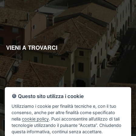
enti pubblici per informazioni richieste dagli stessi o da soggetti
all'uopo incaricati da questi ultimi per l'ottenimento di
finanziamenti pubblici;
Il Titolare del trattamento è "Studio 2L Immobiliare di Lacriola
Lucrezia".
Ai sensi dell'art.7 del suddetto D.Lgs.196/2003, Lei ha il diritto di
conoscere, in ogni momento, quali sono i Suoi dati presso la
nostra Agenzia rivolgendosi, direttamente o per il tramite di un
suo delegato, al Titolare del trattamento; ha inoltre il diritto di
farli aggiornare, integrare, rettificare o cancellare, di chiederne
VIENI A TROVARCI
il blocco e di opporsi al loro trattamento. Più precisamente, la
cancellazione e il blocco riguardano i dati trattati in violazione di
legge. Per l'integrazione occorre vantare un interesse.
L'opposizione può essere sempre esercitata nei riguardi del
materiale commerciale pubblicitario, della vendita diretta o delle
ricerche di mercato; negli altri casi, l'opposizione presuppone
un motivo legittimo.
🍪 Questo sito utilizza i cookie
Utilizziamo i cookie per finalità tecniche e, con il tuo
consenso, anche per altre finalità come specificato
nella
cookie policy
. Puoi acconsentire all’utilizzo di tali
tecnologie utilizzando il pulsante “Accetta”. Chiudendo
questa informativa, continui senza accettare.